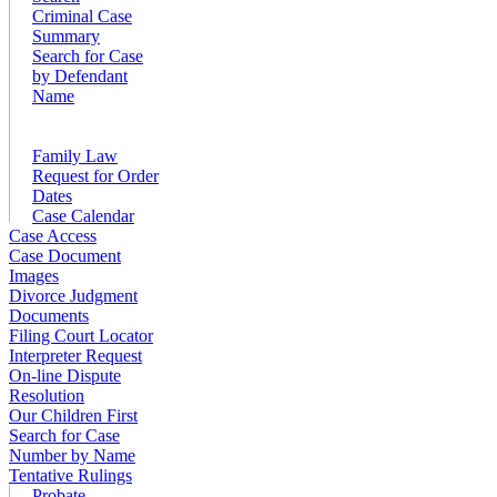
Criminal Case
Summary
Search for Case
by Defendant
Name
Family Law
Request for Order
Dates
Case Calendar
Case Access
Case Document
Images
Divorce Judgment
Documents
Filing Court Locator
Interpreter Request
On-line Dispute
Resolution
Our Children First
Search for Case
Number by Name
Tentative Rulings
Probate