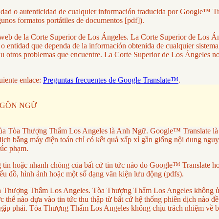
lidad o autenticidad de cualquier información traducida por Google™ Tr
gunos formatos portátiles de documentos [pdf]).
tio web de la Corte Superior de Los Ángeles. La Corte Superior de Los
a o entidad que dependa de la información obtenida de cualquier sistem
res u otros problemas que encuentre. La Corte Superior de Los Ángeles 
uiente enlace:
Preguntas frecuentes de Google Translate™
.
NGÔN NGỮ
ủa Tòa Thượng Thẩm Los Angeles là Anh Ngữ. Google™ Translate là dị
ch bằng máy điện toán chỉ có kết quả xấp xỉ gần giống nội dung nguy
xúc phạm.
 hoặc nhanh chóng của bất cứ tin tức nào do Google™ Translate hoặc
ểu đồ, hình ảnh hoặc một số dạng văn kiện lưu động (pdfs).
a Tòa Thượng Thẩm Los Angeles. Tòa Thượng Thẩm Los Angeles không ủ
thể nào dựa vào tin tức thu thập từ bất cứ hệ thống phiên dịch nào đều 
ặp phải. Tòa Thượng Thẩm Los Angeles không chịu trách nhiệm về bất 