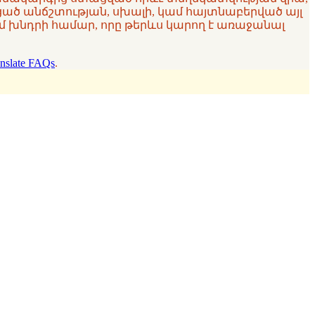
ցած անճշտության, սխալի, կամ հայտնաբերված այլ
 խնդրի համար, որը թերևս կարող է առաջանալ
nslate FAQs
.