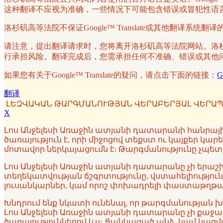
这种翻译不应视为准确，一些情况下可能包含错误或冒犯性语
洛杉矶高等法院不保证Google™ Translate或其他翻
请注意，提出翻译请求时，您将离开洛杉矶高等法院网站。洛杉矶高
行承担风险。翻译完成后，您需承担任何不准确、错误或其他问题的
如果您有关于Google™ Translate的疑问，请点击下面的链接：
G
翻译
ԼԵԶՎԱԿԱՆ ԹԱՐԳՄԱՆՈՒԹՅԱՆ ՎԵՐԱԲԵՐՅԱԼ ՎԵՐԱՊ
X
Լոս Անջելեսի Առաջին ատյանի դատարանի հանրային 
ծառայություն է, որի միջոցով տեքստ ու կայքեր կա
մոտավոր ներկայացումն է։ Թարգմանությունը չպետք
Լոս Անջելեսի Առաջին ատյանի դատարանը չի երաշխա
տեղեկատվության ճշգրտությունը, վստահելիություն
լուսանկարներ, կամ որոշ փոխադրելի փաստաթղթայի
Խնդրում ենք նկատի ունենալ, որ թարգմանության 
Լոս Անջելեսի Առաջին ատյանի դատարանը չի քաջալերո
ծառայություններով ևս։ Ցանկացած անձ, կամ կազ