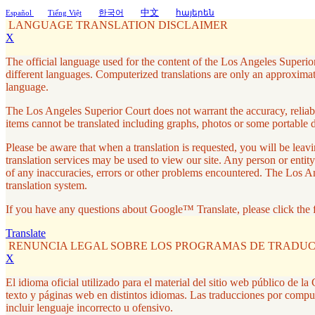
中文
한국어
հայերեն
Español
Tiếng Việt
LANGUAGE TRANSLATION DISCLAIMER
X
The official language used for the content of the Los Angeles Superior
different languages. Computerized translations are only an approximati
language.
The Los Angeles Superior Court does not warrant the accuracy, reliabil
items cannot be translated including graphs, photos or some portable 
Please be aware that when a translation is requested, you will be le
translation services may be used to view our site. Any person or entity
of any inaccuracies, errors or other problems encountered. The Los A
translation system.
If you have any questions about Google™ Translate, please click the 
Translate
RENUNCIA LEGAL SOBRE LOS PROGRAMAS DE TRADU
X
El idioma oficial utilizado para el material del sitio web público de 
texto y páginas web en distintos idiomas. Las traducciones por compu
incluir lenguaje incorrecto u ofensivo.