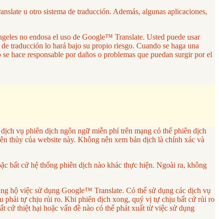
anslate u otro sistema de traducción. Además, algunas aplicaciones,
 Ángeles no endosa el uso de Google™ Translate. Usted puede usar
a de traducción lo hará bajo su propio riesgo. Cuando se haga una
no se hace responsable por daños o problemas que puedan surgir por el
ch vụ phiên dịch ngôn ngữ miễn phí trên mạng có thể phiên dịch
ên thủy của website này. Không nên xem bản dịch là chính xác và
 bất cứ hệ thống phiên dịch nào khác thực hiện. Ngoài ra, không
ng hộ việc sử dụng Google™ Translate. Có thể sử dụng các dịch vụ
phải tự chịu rủi ro. Khi phiên dịch xong, quý vị tự chịu bất cứ rủi ro
cứ thiệt hại hoặc vấn đề nào có thể phát xuất từ việc sử dụng