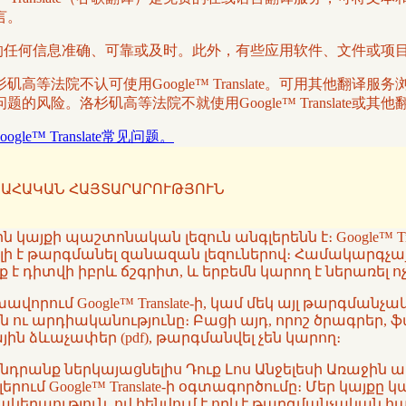
言。
译系统翻译的任何信息准确、可靠或及时。此外，有些应用软件、文件或
等法院不认可使用Google™ Translate。可用其他翻
风险。洛杉矶高等法院不就使用Google™ Translate或
oogle™ Translate常见问题。
ԱՀԱԿԱՆ ՀԱՅՏԱՐԱՐՈՒԹՅՈՒՆ
կայքի պաշտոնական լեզուն անգլերենն է։ Google™ T
րելի է թարգմանել զանազան լեզուներով։ Համակարգչա
 է դիտվի իբրև ճշգրիտ, և երբեմն կարող է ներառել
վորում Google™ Translate-ի, կամ մեկ այլ թարգմա
ն ու արդիականությունը։ Բացի այդ, որոշ ծրագրեր, 
ն ձևաչափեր (pdf), թարգմանվել չեն կարող։
խնդրանք ներկայացնելիս Դուք Լոս Անջելեսի Առաջի
ւմ Google™ Translate-ի օգտագործումը։ Մեր կայքը 
մակերպություն, ով հենվում է որևէ թարգմանչական