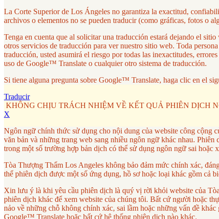
La Corte Superior de Los Ángeles no garantiza la exactitud, confiabi
archivos o elementos no se pueden traducir (como gráficas, fotos o al
Tenga en cuenta que al solicitar una traducción estará dejando el si
otros servicios de traducción para ver nuestro sitio web. Toda person
traducción, usted asumirá el riesgo por todas las inexactitudes, erro
uso de Google™ Translate o cualquier otro sistema de traducción.
Si tiene alguna pregunta sobre Google™ Translate, haga clic en el sig
Traducir
KHÔNG CHỊU TRÁCH NHIỆM VỀ KẾT QUẢ PHIÊN DỊCH 
X
Ngôn ngữ chính thức sử dụng cho nội dung của website công cộng c
văn bản và những trang web sang nhiều ngôn ngữ khác nhau. Phiên dị
trong một số trường hợp bản dịch có thể sử dụng ngôn ngữ sai hoặc 
Tòa Thượng Thẩm Los Angeles không bảo đảm mức chính xác, đáng tin
thể phiên dịch được một số ứng dụng, hồ sơ hoặc loại khác gồm cả bi
Xin lưu ý là khi yêu cầu phiên dịch là quý vị rời khỏi website củ
phiên dịch khác để xem website của chúng tôi. Bất cứ người hoặc thực 
nảo về những chỗ không chính xác, sai lầm hoặc những vấn đề khác g
Google™ Translate hoặc bất cứ hệ thống phiên dịch nào khác.