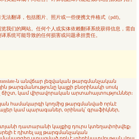
项目无法翻译，包括图片、照片或一些便携文件格式（pdf)。
译服务浏览我们的网站。任何个人或实体依赖翻译系统获得信息，需自
其他翻译系统可能导致的任何损害或问题承担责任。
ranslate-ն անվճար լեզվական թարգմանչական
յին թարգմանությունը կայքի բնօրինակի սոսկ
 ոչ ճիշտ, կամ վիրավորական արտահայտություններ։
նչական համակարգի կողմից թարգմանված որևէ
ֆայլեր կամ պարագաներ, օրինակ՝ գրաֆիկներ,
ն ատյանի դատարանի կայքից դուրս կտեղափոխվեք։
կարելի է դիտել այլ թարգմանչական
 համակարգից ստացված որևէ տեղեկատվության վրա,