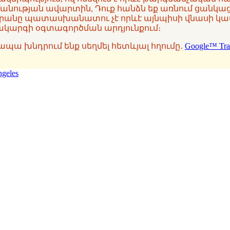
անության ավարտին, Դուք հանձն եք առնում ցանկա
արանը պատասխանատու չէ որևէ այնպիսի վնասի կամ
համակարգի օգտագործման արդյունքում։
ք, ապա խնդրում ենք սեղմել հետևյալ հղումը․
Google™ Tra