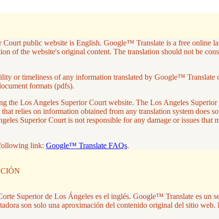
 Court public website is English. Google™ Translate is a free online lan
on of the website's original content. The translation should not be con
ity or timeliness of any information translated by Google™ Translate or 
document formats (pdfs).
aving the Los Angeles Superior Court website. The Los Angeles Superio
 that relies on information obtained from any translation system does so
ngeles Superior Court is not responsible for any damage or issues that
following link:
Google™ Translate FAQs
.
CCIÓN
la Corte Superior de Los Ángeles es el inglés. Google™ Translate es un s
tadora son solo una aproximación del contenido original del sitio web. 