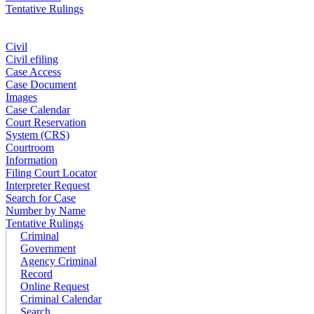
Tentative Rulings
Civil
Civil efiling
Case Access
Case Document
Images
Case Calendar
Court Reservation
System (CRS)
Courtroom
Information
Filing Court Locator
Interpreter Request
Search for Case
Number by Name
Tentative Rulings
Criminal
Government
Agency Criminal
Record
Online Request
Criminal Calendar
Search