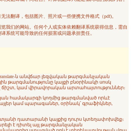
项目无法翻译，包括图片、照片或一些便携文件格式（pdf)。
译服务浏览我们的网站。任何个人或实体依赖翻译系统获得信息，需自
其他翻译系统可能导致的任何损害或问题承担责任。
ranslate-ն անվճար լեզվական թարգմանչական
յին թարգմանությունը կայքի բնօրինակի սոսկ
 ոչ ճիշտ, կամ վիրավորական արտահայտություններ։
նչական համակարգի կողմից թարգմանված որևէ
ֆայլեր կամ պարագաներ, օրինակ՝ գրաֆիկներ,
ն ատյանի դատարանի կայքից դուրս կտեղափոխվեք։
կարելի է դիտել այլ թարգմանչական
 համակարգից ստացված որևէ տեղեկատվության վրա,