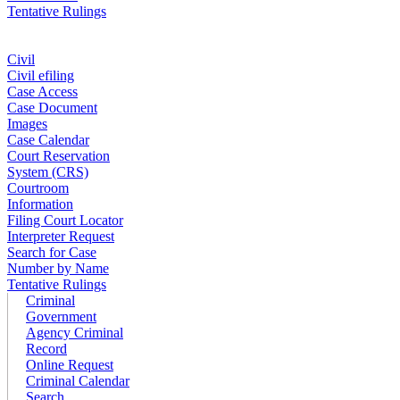
Tentative Rulings
Civil
Civil efiling
Case Access
Case Document
Images
Case Calendar
Court Reservation
System (CRS)
Courtroom
Information
Filing Court Locator
Interpreter Request
Search for Case
Number by Name
Tentative Rulings
Criminal
Government
Agency Criminal
Record
Online Request
Criminal Calendar
Search