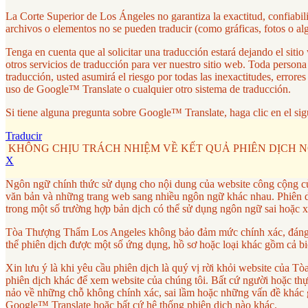
La Corte Superior de Los Ángeles no garantiza la exactitud, confiabi
archivos o elementos no se pueden traducir (como gráficas, fotos o al
Tenga en cuenta que al solicitar una traducción estará dejando el si
otros servicios de traducción para ver nuestro sitio web. Toda person
traducción, usted asumirá el riesgo por todas las inexactitudes, erro
uso de Google™ Translate o cualquier otro sistema de traducción.
Si tiene alguna pregunta sobre Google™ Translate, haga clic en el sig
Traducir
KHÔNG CHỊU TRÁCH NHIỆM VỀ KẾT QUẢ PHIÊN DỊCH 
X
Ngôn ngữ chính thức sử dụng cho nội dung của website công cộng c
văn bản và những trang web sang nhiều ngôn ngữ khác nhau. Phiên dị
trong một số trường hợp bản dịch có thể sử dụng ngôn ngữ sai hoặc 
Tòa Thượng Thẩm Los Angeles không bảo đảm mức chính xác, đáng tin
thể phiên dịch được một số ứng dụng, hồ sơ hoặc loại khác gồm cả bi
Xin lưu ý là khi yêu cầu phiên dịch là quý vị rời khỏi website củ
phiên dịch khác để xem website của chúng tôi. Bất cứ người hoặc thực 
nảo về những chỗ không chính xác, sai lầm hoặc những vấn đề khác g
Google™ Translate hoặc bất cứ hệ thống phiên dịch nào khác.