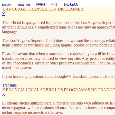
中文
한국어
հայերեն
Español
Tiếng Việt
LANGUAGE TRANSLATION DISCLAIMER
X
The official language used for the content of the Los Angeles Superior
different languages. Computerized translations are only an approximati
language.
The Los Angeles Superior Court does not warrant the accuracy, reliabil
items cannot be translated including graphs, photos or some portable 
Please be aware that when a translation is requested, you will be le
translation services may be used to view our site. Any person or entity
of any inaccuracies, errors or other problems encountered. The Los A
translation system.
If you have any questions about Google™ Translate, please click the 
Translate
RENUNCIA LEGAL SOBRE LOS PROGRAMAS DE TRADU
X
El idioma oficial utilizado para el material del sitio web público de 
texto y páginas web en distintos idiomas. Las traducciones por compu
incluir lenguaje incorrecto u ofensivo.