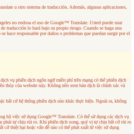
anslate u otro sistema de traducción. Además, algunas aplicaciones,
 Ángeles no endosa el uso de Google™ Translate. Usted puede usar
a de traducción lo hará bajo su propio riesgo. Cuando se haga una
no se hace responsable por daños o problemas que puedan surgir por el
ch vụ phiên dịch ngôn ngữ miễn phí trên mạng có thể phiên dịch
ên thủy của website này. Không nên xem bản dịch là chính xác và
 bất cứ hệ thống phiên dịch nào khác thực hiện. Ngoài ra, không
ng hộ việc sử dụng Google™ Translate. Có thể sử dụng các dịch vụ
phải tự chịu rủi ro. Khi phiên dịch xong, quý vị tự chịu bất cứ rủi ro
cứ thiệt hại hoặc vấn đề nào có thể phát xuất từ việc sử dụng