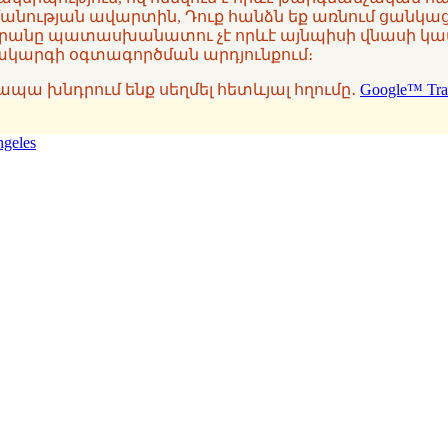
անության ավարտին, Դուք հանձն եք առնում ցանկա
արանը պատասխանատու չէ որևէ այնպիսի վնասի կամ
համակարգի օգտագործման արդյունքում։
ք, ապա խնդրում ենք սեղմել հետևյալ հղումը․
Google™ Tra