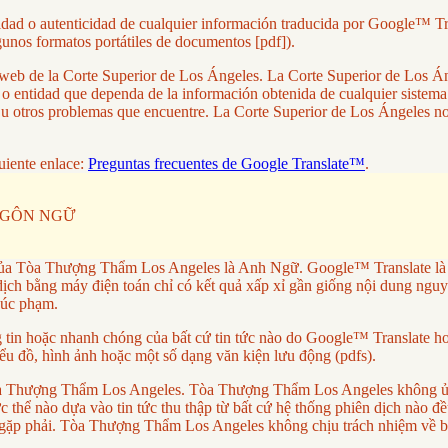
lidad o autenticidad de cualquier información traducida por Google™ Tr
gunos formatos portátiles de documentos [pdf]).
tio web de la Corte Superior de Los Ángeles. La Corte Superior de Los
a o entidad que dependa de la información obtenida de cualquier sistem
res u otros problemas que encuentre. La Corte Superior de Los Ángeles 
uiente enlace:
Preguntas frecuentes de Google Translate™
.
NGÔN NGỮ
ủa Tòa Thượng Thẩm Los Angeles là Anh Ngữ. Google™ Translate là dị
ch bằng máy điện toán chỉ có kết quả xấp xỉ gần giống nội dung nguy
xúc phạm.
 hoặc nhanh chóng của bất cứ tin tức nào do Google™ Translate hoặc
ểu đồ, hình ảnh hoặc một số dạng văn kiện lưu động (pdfs).
a Tòa Thượng Thẩm Los Angeles. Tòa Thượng Thẩm Los Angeles không ủ
thể nào dựa vào tin tức thu thập từ bất cứ hệ thống phiên dịch nào đều 
ặp phải. Tòa Thượng Thẩm Los Angeles không chịu trách nhiệm về bất 