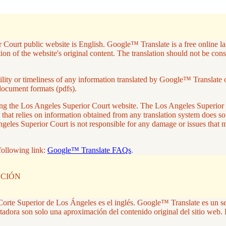
 Court public website is English. Google™ Translate is a free online lan
on of the website's original content. The translation should not be con
ity or timeliness of any information translated by Google™ Translate or 
document formats (pdfs).
aving the Los Angeles Superior Court website. The Los Angeles Superio
 that relies on information obtained from any translation system does so
ngeles Superior Court is not responsible for any damage or issues that
following link:
Google™ Translate FAQs
.
CCIÓN
la Corte Superior de Los Ángeles es el inglés. Google™ Translate es un s
tadora son solo una aproximación del contenido original del sitio web. 