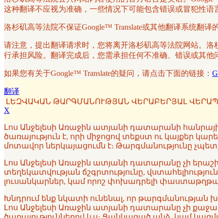
这种翻译不应视为准确，一些情况下可能包含错误或冒犯性语
洛杉矶高等法院不保证Google™ Translate或其他翻
请注意，提出翻译请求时，您将离开洛杉矶高等法院网站。洛杉矶高
行承担风险。翻译完成后，您需承担任何不准确、错误或其他问题的
如果您有关于Google™ Translate的疑问，请点击下面的链接：
G
翻译
ԼԵԶՎԱԿԱՆ ԹԱՐԳՄԱՆՈՒԹՅԱՆ ՎԵՐԱԲԵՐՅԱԼ ՎԵՐԱՊ
X
Լոս Անջելեսի Առաջին ատյանի դատարանի հանրային 
ծառայություն է, որի միջոցով տեքստ ու կայքեր կա
մոտավոր ներկայացումն է։ Թարգմանությունը չպետք
Լոս Անջելեսի Առաջին ատյանի դատարանը չի երաշխա
տեղեկատվության ճշգրտությունը, վստահելիություն
լուսանկարներ, կամ որոշ փոխադրելի փաստաթղթայի
Խնդրում ենք նկատի ունենալ, որ թարգմանության 
Լոս Անջելեսի Առաջին ատյանի դատարանը չի քաջալերո
ծառայություններով ևս։ Ցանկացած անձ, կամ կազ