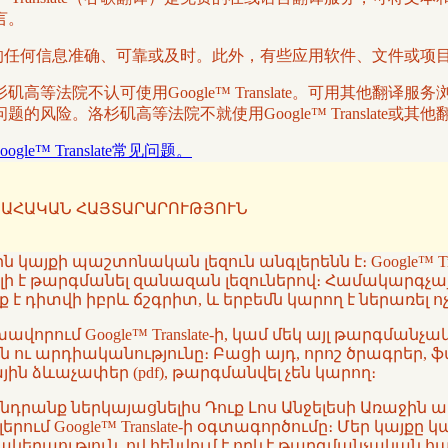
言。
译系统翻译的任何信息准确、可靠或及时。此外，有些应用软件、文件或
等法院不认可使用Google™ Translate。可用其他翻
风险。洛杉矶高等法院不就使用Google™ Translate或
oogle™ Translate常见问题。
ԱՀԱԿԱՆ ՀԱՅՏԱՐԱՐՈՒԹՅՈՒՆ
կայքի պաշտոնական լեզուն անգլերենն է։ Google™ T
րելի է թարգմանել զանազան լեզուներով։ Համակարգչա
 է դիտվի իբրև ճշգրիտ, և երբեմն կարող է ներառել
վորում Google™ Translate-ի, կամ մեկ այլ թարգմա
ն ու արդիականությունը։ Բացի այդ, որոշ ծրագրեր, 
ն ձևաչափեր (pdf), թարգմանվել չեն կարող։
խնդրանք ներկայացնելիս Դուք Լոս Անջելեսի Առաջի
ւմ Google™ Translate-ի օգտագործումը։ Մեր կայքը 
մակերպություն, ով հենվում է որևէ թարգմանչական