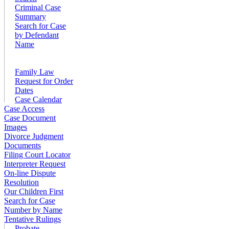
Criminal Case
Summary
Search for Case
by Defendant
Name
Family Law
Request for Order
Dates
Case Calendar
Case Access
Case Document
Images
Divorce Judgment
Documents
Filing Court Locator
Interpreter Request
On-line Dispute
Resolution
Our Children First
Search for Case
Number by Name
Tentative Rulings
Probate