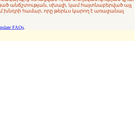
ցած անճշտության, սխալի, կամ հայտնաբերված այլ
 խնդրի համար, որը թերևս կարող է առաջանալ
nslate FAQs
.