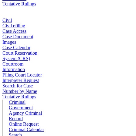
Tentative Rulings
Civil
Civil efiling
Case Access
Case Document
Images
Case Calendar
Court Reservation
System (CRS)
Courtroom
Information
Filing Court Locator
Interpreter Request
Search for Case
Number by Name
Tentative Rulings
Criminal
Government
Agency Criminal
Record
Online Request
Criminal Calendar
Search