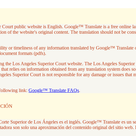
 Court public website is English. Google™ Translate is a free online lan
on of the website's original content. The translation should not be con
ity or timeliness of any information translated by Google™ Translate or 
document formats (pdfs).
aving the Los Angeles Superior Court website. The Los Angeles Superio
 that relies on information obtained from any translation system does so
ngeles Superior Court is not responsible for any damage or issues that
following link:
Google™ Translate FAQs
.
CCIÓN
la Corte Superior de Los Ángeles es el inglés. Google™ Translate es un s
tadora son solo una aproximación del contenido original del sitio web. 