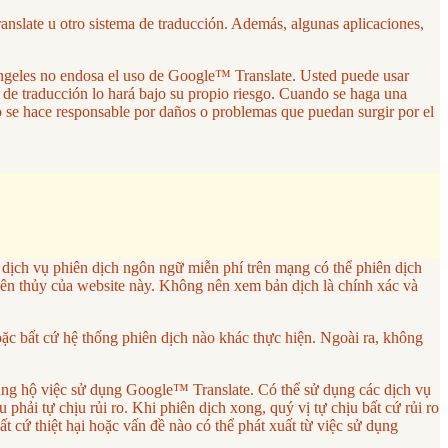
anslate u otro sistema de traducción. Además, algunas aplicaciones,
 Ángeles no endosa el uso de Google™ Translate. Usted puede usar
a de traducción lo hará bajo su propio riesgo. Cuando se haga una
no se hace responsable por daños o problemas que puedan surgir por el
ch vụ phiên dịch ngôn ngữ miễn phí trên mạng có thể phiên dịch
ên thủy của website này. Không nên xem bản dịch là chính xác và
 bất cứ hệ thống phiên dịch nào khác thực hiện. Ngoài ra, không
ng hộ việc sử dụng Google™ Translate. Có thể sử dụng các dịch vụ
phải tự chịu rủi ro. Khi phiên dịch xong, quý vị tự chịu bất cứ rủi ro
cứ thiệt hại hoặc vấn đề nào có thể phát xuất từ việc sử dụng