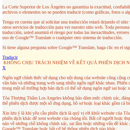
La Corte Superior de Los Ángeles no garantiza la exactitud, confiabi
archivos o elementos no se pueden traducir (como gráficas, fotos o al
Tenga en cuenta que al solicitar una traducción estará dejando el si
otros servicios de traducción para ver nuestro sitio web. Toda person
traducción, usted asumirá el riesgo por todas las inexactitudes, erro
uso de Google™ Translate o cualquier otro sistema de traducción.
Si tiene alguna pregunta sobre Google™ Translate, haga clic en el sig
Traducir
KHÔNG CHỊU TRÁCH NHIỆM VỀ KẾT QUẢ PHIÊN DỊCH 
X
Ngôn ngữ chính thức sử dụng cho nội dung của website công cộng c
văn bản và những trang web sang nhiều ngôn ngữ khác nhau. Phiên dị
trong một số trường hợp bản dịch có thể sử dụng ngôn ngữ sai hoặc 
Tòa Thượng Thẩm Los Angeles không bảo đảm mức chính xác, đáng tin
thể phiên dịch được một số ứng dụng, hồ sơ hoặc loại khác gồm cả bi
Xin lưu ý là khi yêu cầu phiên dịch là quý vị rời khỏi website củ
phiên dịch khác để xem website của chúng tôi. Bất cứ người hoặc thực 
nảo về những chỗ không chính xác, sai lầm hoặc những vấn đề khác g
Google™ Translate hoặc bất cứ hệ thống phiên dịch nào khác.