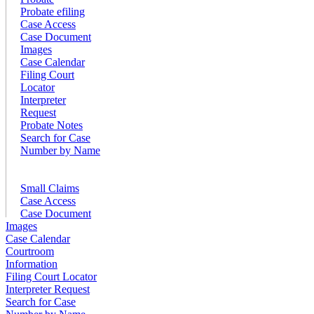
Probate efiling
Case Access
Case Document
Images
Case Calendar
Filing Court
Locator
Interpreter
Request
Probate Notes
Search for Case
Number by Name
Small Claims
Case Access
Case Document
Images
Case Calendar
Courtroom
Information
Filing Court Locator
Interpreter Request
Search for Case