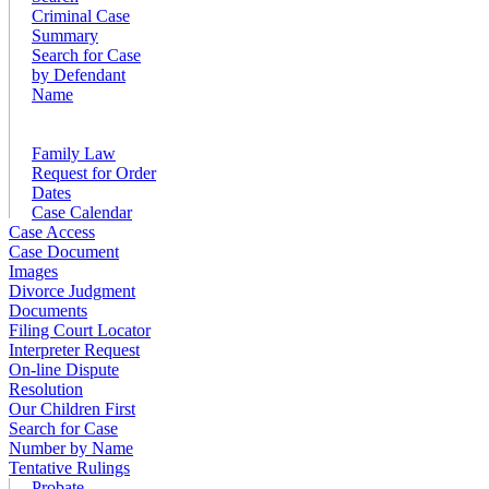
Criminal Case
Summary
Search for Case
by Defendant
Name
Family Law
Request for Order
Dates
Case Calendar
Case Access
Case Document
Images
Divorce Judgment
Documents
Filing Court Locator
Interpreter Request
On-line Dispute
Resolution
Our Children First
Search for Case
Number by Name
Tentative Rulings
Probate