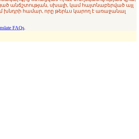
ցած անճշտության, սխալի, կամ հայտնաբերված այլ
 խնդրի համար, որը թերևս կարող է առաջանալ
nslate FAQs
.