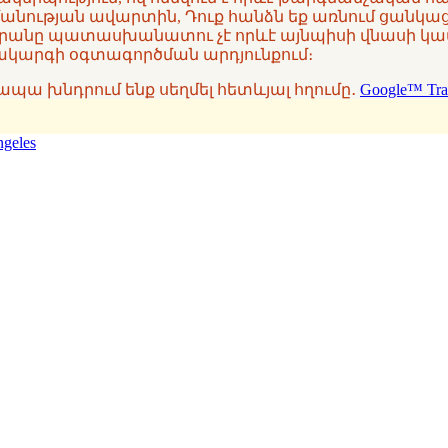
անության ավարտին, Դուք հանձն եք առնում ցանկա
արանը պատասխանատու չէ որևէ այնպիսի վնասի կամ
համակարգի օգտագործման արդյունքում։
ք, ապա խնդրում ենք սեղմել հետևյալ հղումը․
Google™ Tra