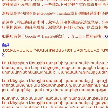
这种翻译不应视为准确，一些情况下可能包含错误或冒犯性语
洛杉矶高等法院不保证Google™ Translate或其他翻
请注意，提出翻译请求时，您将离开洛杉矶高等法院网站。洛杉矶高
行承担风险。翻译完成后，您需承担任何不准确、错误或其他问题的
如果您有关于Google™ Translate的疑问，请点击下面的链接：
G
翻译
ԼԵԶՎԱԿԱՆ ԹԱՐԳՄԱՆՈՒԹՅԱՆ ՎԵՐԱԲԵՐՅԱԼ ՎԵՐԱՊ
X
Լոս Անջելեսի Առաջին ատյանի դատարանի հանրային 
ծառայություն է, որի միջոցով տեքստ ու կայքեր կա
մոտավոր ներկայացումն է։ Թարգմանությունը չպետք
Լոս Անջելեսի Առաջին ատյանի դատարանը չի երաշխա
տեղեկատվության ճշգրտությունը, վստահելիություն
լուսանկարներ, կամ որոշ փոխադրելի փաստաթղթայի
Խնդրում ենք նկատի ունենալ, որ թարգմանության 
Լոս Անջելեսի Առաջին ատյանի դատարանը չի քաջալերո
ծառայություններով ևս։ Ցանկացած անձ, կամ կազ