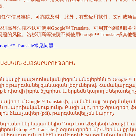
言。
译系统翻译的任何信息准确、可靠或及时。此外，有些应用软件、文件或
等法院不认可使用Google™ Translate。可用其他翻
风险。洛杉矶高等法院不就使用Google™ Translate或
oogle™ Translate常见问题。
ԱՀԱԿԱՆ ՀԱՅՏԱՐԱՐՈՒԹՅՈՒՆ
կայքի պաշտոնական լեզուն անգլերենն է։ Google™ T
րելի է թարգմանել զանազան լեզուներով։ Համակարգչա
 է դիտվի իբրև ճշգրիտ, և երբեմն կարող է ներառել
վորում Google™ Translate-ի, կամ մեկ այլ թարգմա
ն ու արդիականությունը։ Բացի այդ, որոշ ծրագրեր, 
ն ձևաչափեր (pdf), թարգմանվել չեն կարող։
խնդրանք ներկայացնելիս Դուք Լոս Անջելեսի Առաջի
ւմ Google™ Translate-ի օգտագործումը։ Մեր կայքը 
մակերպություն, ով հենվում է որևէ թարգմանչական