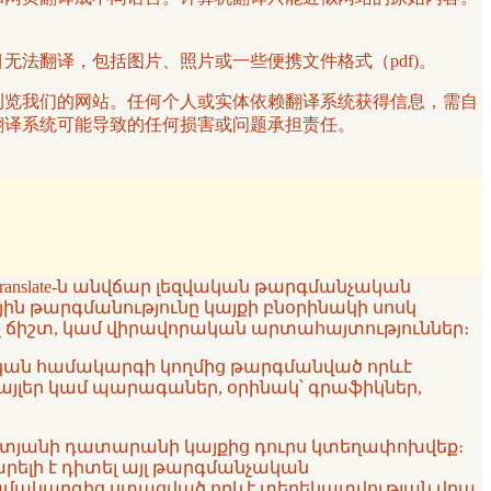
项目无法翻译，包括图片、照片或一些便携文件格式（pdf)。
译服务浏览我们的网站。任何个人或实体依赖翻译系统获得信息，需自
其他翻译系统可能导致的任何损害或问题承担责任。
ranslate-ն անվճար լեզվական թարգմանչական
յին թարգմանությունը կայքի բնօրինակի սոսկ
 ոչ ճիշտ, կամ վիրավորական արտահայտություններ։
նչական համակարգի կողմից թարգմանված որևէ
ֆայլեր կամ պարագաներ, օրինակ՝ գրաֆիկներ,
ն ատյանի դատարանի կայքից դուրս կտեղափոխվեք։
կարելի է դիտել այլ թարգմանչական
 համակարգից ստացված որևէ տեղեկատվության վրա,