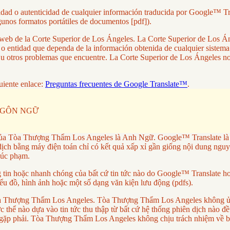
lidad o autenticidad de cualquier información traducida por Google™ Tr
gunos formatos portátiles de documentos [pdf]).
tio web de la Corte Superior de Los Ángeles. La Corte Superior de Los
a o entidad que dependa de la información obtenida de cualquier sistem
res u otros problemas que encuentre. La Corte Superior de Los Ángeles 
uiente enlace:
Preguntas frecuentes de Google Translate™
.
NGÔN NGỮ
ủa Tòa Thượng Thẩm Los Angeles là Anh Ngữ. Google™ Translate là dị
ch bằng máy điện toán chỉ có kết quả xấp xỉ gần giống nội dung nguy
xúc phạm.
 hoặc nhanh chóng của bất cứ tin tức nào do Google™ Translate hoặc
ểu đồ, hình ảnh hoặc một số dạng văn kiện lưu động (pdfs).
a Tòa Thượng Thẩm Los Angeles. Tòa Thượng Thẩm Los Angeles không ủ
thể nào dựa vào tin tức thu thập từ bất cứ hệ thống phiên dịch nào đều 
ặp phải. Tòa Thượng Thẩm Los Angeles không chịu trách nhiệm về bất 