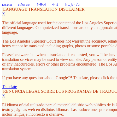
中文
한국어
հայերեն
Español
Tiếng Việt
LANGUAGE TRANSLATION DISCLAIMER
X
The official language used for the content of the Los Angeles Superior
different languages. Computerized translations are only an approximati
language.
The Los Angeles Superior Court does not warrant the accuracy, reliabil
items cannot be translated including graphs, photos or some portable 
Please be aware that when a translation is requested, you will be le
translation services may be used to view our site. Any person or entity
of any inaccuracies, errors or other problems encountered. The Los A
translation system.
If you have any questions about Google™ Translate, please click the 
Translate
RENUNCIA LEGAL SOBRE LOS PROGRAMAS DE TRADU
X
El idioma oficial utilizado para el material del sitio web público de 
texto y páginas web en distintos idiomas. Las traducciones por compu
incluir lenguaje incorrecto u ofensivo.