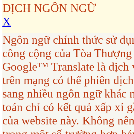
DỊCH NGÔN NGỮ
X
Ngôn ngữ chính thức sử dụ
công cộng của Tòa Thượng
Google™ Translate là dịch 
trên mạng có thể phiên dịc
sang nhiều ngôn ngữ khác 
toán chỉ có kết quả xấp xỉ
của website này. Không nên
trong một số trường hợp bả