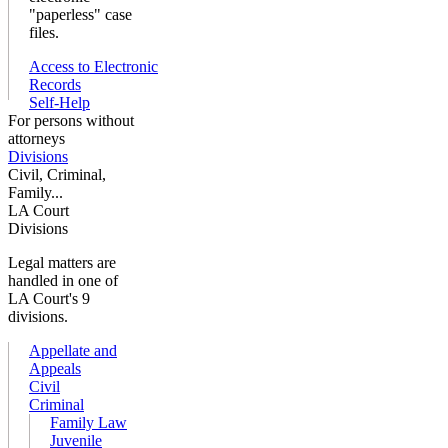
"paperless" case
files.
Access to Electronic
Records
Self-Help
For persons without
attorneys
Divisions
Civil, Criminal,
Family...
LA Court
Divisions
Legal matters are
handled in one of
LA Court's 9
divisions.
Appellate and
Appeals
Civil
Criminal
Family Law
Juvenile