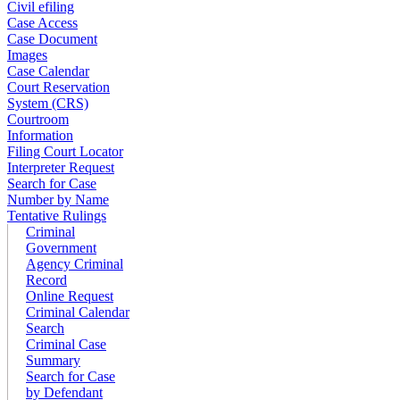
Civil efiling
Case Access
Case Document
Images
Case Calendar
Court Reservation
System (CRS)
Courtroom
Information
Filing Court Locator
Interpreter Request
Search for Case
Number by Name
Tentative Rulings
Criminal
Government
Agency Criminal
Record
Online Request
Criminal Calendar
Search
Criminal Case
Summary
Search for Case
by Defendant