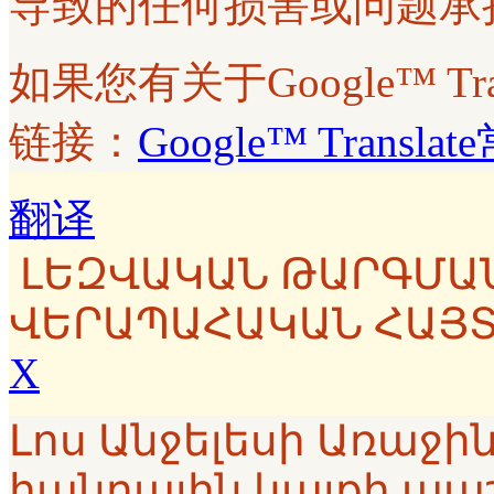
导致的任何损害或问题承
如果您有关于Google™ T
链接：
Google™ Transl
翻译
ԼԵԶՎԱԿԱՆ ԹԱՐԳՄԱ
ՎԵՐԱՊԱՀԱԿԱՆ ՀԱՅ
X
Լոս Անջելեսի Առաջ
հանրային կայքի պա