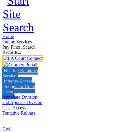
Home
Online Services
Pay Fines, Search
Records...
Hearing Reminder
Service
Internet Access
Options for Court
Users
Appellate Division
and Appeals Division
Case Access
Tentative Rulings
Civil