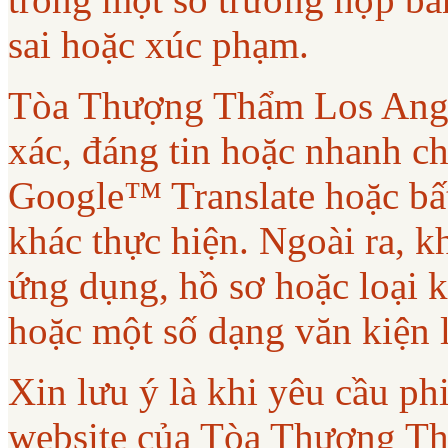
sai hoặc xúc phạm.
Tòa Thượng Thẩm Los Ange
xác, đáng tin hoặc nhanh ch
Google™ Translate hoặc bất
khác thực hiện. Ngoài ra, 
ứng dụng, hồ sơ hoặc loại 
hoặc một số dạng văn kiện 
Xin lưu ý là khi yêu cầu phi
website của Tòa Thượng T