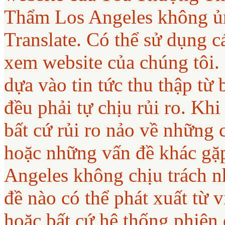
Thẩm Los Angeles không ủ
Translate. Có thể sử dụng c
xem website của chúng tôi.
dựa vào tin tức thu thập từ
đều phải tự chịu rủi ro. Khi
bất cứ rủi ro nảo về những 
hoặc những vấn đề khác gặ
Angeles không chịu trách nh
đề nào có thể phát xuất từ
hoặc bất cứ hệ thống phiên 