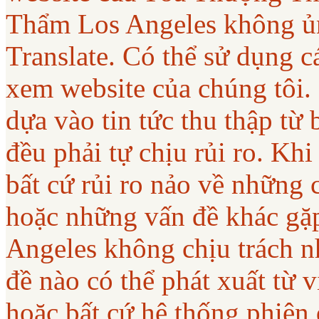
Thẩm Los Angeles không ủ
Translate. Có thể sử dụng c
xem website của chúng tôi.
dựa vào tin tức thu thập từ
đều phải tự chịu rủi ro. Khi
bất cứ rủi ro nảo về những 
hoặc những vấn đề khác gặ
Angeles không chịu trách nh
đề nào có thể phát xuất từ
hoặc bất cứ hệ thống phiên 