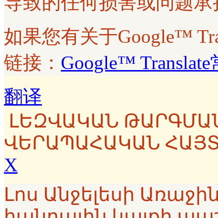
导致的任何损害或问题承
如果您有关于Google™ T
链接：
Google™ Transl
翻译
ԼԵԶՎԱԿԱՆ ԹԱՐԳՄԱ
ՎԵՐԱՊԱՀԱԿԱՆ ՀԱՅ
X
Լոս Անջելեսի Առաջ
հանրային կայքի պա