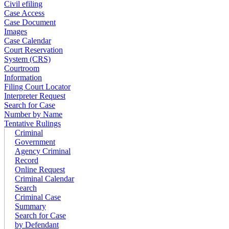
Civil efiling
Case Access
Case Document
Images
Case Calendar
Court Reservation
System (CRS)
Courtroom
Information
Filing Court Locator
Interpreter Request
Search for Case
Number by Name
Tentative Rulings
Criminal
Government
Agency Criminal
Record
Online Request
Criminal Calendar
Search
Criminal Case
Summary
Search for Case
by Defendant