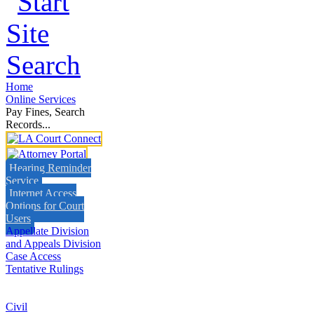
Home
Online Services
Pay Fines, Search
Records...
Hearing Reminder
Service
Internet Access
Options for Court
Users
Appellate Division
and Appeals Division
Case Access
Tentative Rulings
Civil