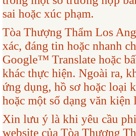
sai hoặc xúc phạm.
Tòa Thượng Thẩm Los Ange
xác, đáng tin hoặc nhanh ch
Google™ Translate hoặc bất
khác thực hiện. Ngoài ra, 
ứng dụng, hồ sơ hoặc loại 
hoặc một số dạng văn kiện 
Xin lưu ý là khi yêu cầu phi
website của Tòa Thượng T