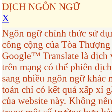
DỊCH NGÔN NGỮ
X
Ngôn ngữ chính thức sử dụ
công cộng của Tòa Thượng
Google™ Translate là dịch 
trên mạng có thể phiên dịc
sang nhiều ngôn ngữ khác 
toán chỉ có kết quả xấp xỉ
của website này. Không nên
trong một số trường hợp bả