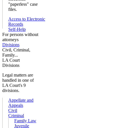
"paperless" case
files.
Access to Electronic
Records
Self-Help
For persons without
attorneys
Divisions
Civil, Criminal,
Family...
LA Court
Divisions
Legal matters are
handled in one of
LA Court's 9
divisions.
Appellate and
Appeals
Civil
Criminal
Family Law
Juvenile