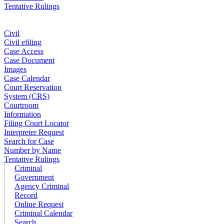
Tentative Rulings
Civil
Civil efiling
Case Access
Case Document
Images
Case Calendar
Court Reservation
System (CRS)
Courtroom
Information
Filing Court Locator
Interpreter Request
Search for Case
Number by Name
Tentative Rulings
Criminal
Government
Agency Criminal
Record
Online Request
Criminal Calendar
Search