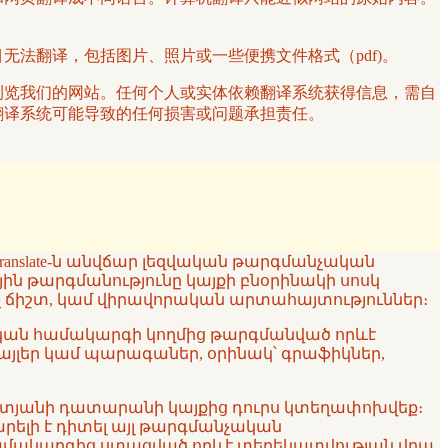
项目无法翻译，包括图片、照片或一些便携文件格式（pdf)。
译服务浏览我们的网站。任何个人或实体依赖翻译系统获得信息，需自
其他翻译系统可能导致的任何损害或问题承担责任。
ranslate-ն անվճար լեզվական թարգմանչական
յին թարգմանությունը կայքի բնօրինակի սոսկ
 ոչ ճիշտ, կամ վիրավորական արտահայտություններ։
նչական համակարգի կողմից թարգմանված որևէ
ֆայլեր կամ պարագաներ, օրինակ՝ գրաֆիկներ,
ն ատյանի դատարանի կայքից դուրս կտեղափոխվեք։
կարելի է դիտել այլ թարգմանչական
 համակարգից ստացված որևէ տեղեկատվության վրա,