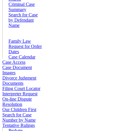
Criminal Case
Summary
Search for Case
by Defendant
Name
Family Law
Request for Order
Dates
Case Calendar
Case Access
Case Document
Images
Divorce Judgment
Documents
Filing Court Locator
Interpreter Request
On-line Dispute
Resolution
Our Children First
Search for Case
Number by Name
Tentative Rulings
Probate