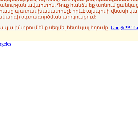
անության ավարտին, Դուք հանձն եք առնում ցանկա
արանը պատասխանատու չէ որևէ այնպիսի վնասի կամ
համակարգի օգտագործման արդյունքում։
ք, ապա խնդրում ենք սեղմել հետևյալ հղումը․
Google™ Tra