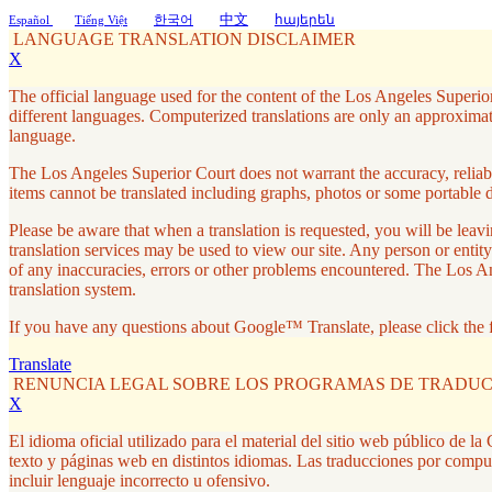
中文
한국어
հայերեն
Español
Tiếng Việt
LANGUAGE TRANSLATION DISCLAIMER
X
The official language used for the content of the Los Angeles Superior
different languages. Computerized translations are only an approximati
language.
The Los Angeles Superior Court does not warrant the accuracy, reliabil
items cannot be translated including graphs, photos or some portable 
Please be aware that when a translation is requested, you will be le
translation services may be used to view our site. Any person or entity
of any inaccuracies, errors or other problems encountered. The Los A
translation system.
If you have any questions about Google™ Translate, please click the 
Translate
RENUNCIA LEGAL SOBRE LOS PROGRAMAS DE TRADU
X
El idioma oficial utilizado para el material del sitio web público de 
texto y páginas web en distintos idiomas. Las traducciones por compu
incluir lenguaje incorrecto u ofensivo.