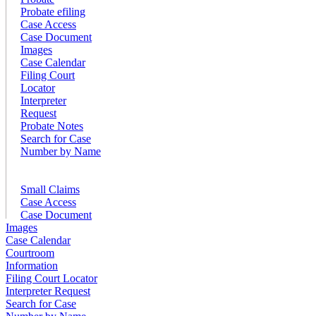
Probate efiling
Case Access
Case Document
Images
Case Calendar
Filing Court
Locator
Interpreter
Request
Probate Notes
Search for Case
Number by Name
Small Claims
Case Access
Case Document
Images
Case Calendar
Courtroom
Information
Filing Court Locator
Interpreter Request
Search for Case