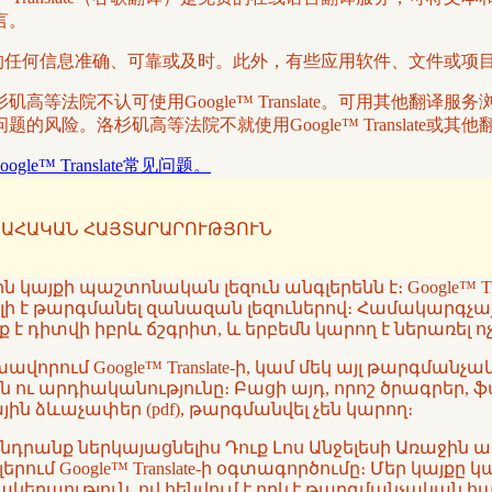
言。
译系统翻译的任何信息准确、可靠或及时。此外，有些应用软件、文件或
等法院不认可使用Google™ Translate。可用其他翻
风险。洛杉矶高等法院不就使用Google™ Translate或
oogle™ Translate常见问题。
ԱՀԱԿԱՆ ՀԱՅՏԱՐԱՐՈՒԹՅՈՒՆ
կայքի պաշտոնական լեզուն անգլերենն է։ Google™ T
րելի է թարգմանել զանազան լեզուներով։ Համակարգչա
 է դիտվի իբրև ճշգրիտ, և երբեմն կարող է ներառել
վորում Google™ Translate-ի, կամ մեկ այլ թարգմա
ն ու արդիականությունը։ Բացի այդ, որոշ ծրագրեր, 
ն ձևաչափեր (pdf), թարգմանվել չեն կարող։
խնդրանք ներկայացնելիս Դուք Լոս Անջելեսի Առաջի
ւմ Google™ Translate-ի օգտագործումը։ Մեր կայքը 
մակերպություն, ով հենվում է որևէ թարգմանչական