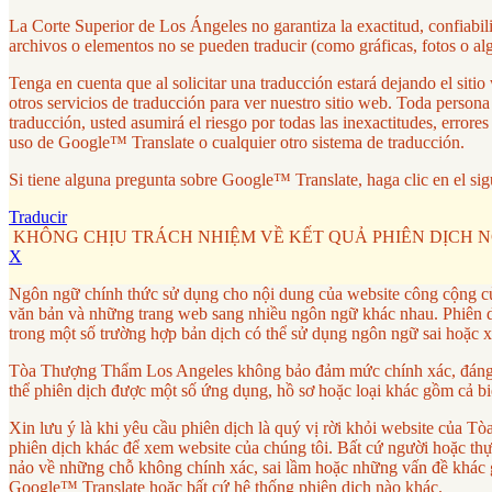
La Corte Superior de Los Ángeles no garantiza la exactitud, confiabi
archivos o elementos no se pueden traducir (como gráficas, fotos o al
Tenga en cuenta que al solicitar una traducción estará dejando el si
otros servicios de traducción para ver nuestro sitio web. Toda person
traducción, usted asumirá el riesgo por todas las inexactitudes, erro
uso de Google™ Translate o cualquier otro sistema de traducción.
Si tiene alguna pregunta sobre Google™ Translate, haga clic en el sig
Traducir
KHÔNG CHỊU TRÁCH NHIỆM VỀ KẾT QUẢ PHIÊN DỊCH 
X
Ngôn ngữ chính thức sử dụng cho nội dung của website công cộng c
văn bản và những trang web sang nhiều ngôn ngữ khác nhau. Phiên dị
trong một số trường hợp bản dịch có thể sử dụng ngôn ngữ sai hoặc 
Tòa Thượng Thẩm Los Angeles không bảo đảm mức chính xác, đáng tin
thể phiên dịch được một số ứng dụng, hồ sơ hoặc loại khác gồm cả bi
Xin lưu ý là khi yêu cầu phiên dịch là quý vị rời khỏi website củ
phiên dịch khác để xem website của chúng tôi. Bất cứ người hoặc thực 
nảo về những chỗ không chính xác, sai lầm hoặc những vấn đề khác g
Google™ Translate hoặc bất cứ hệ thống phiên dịch nào khác.