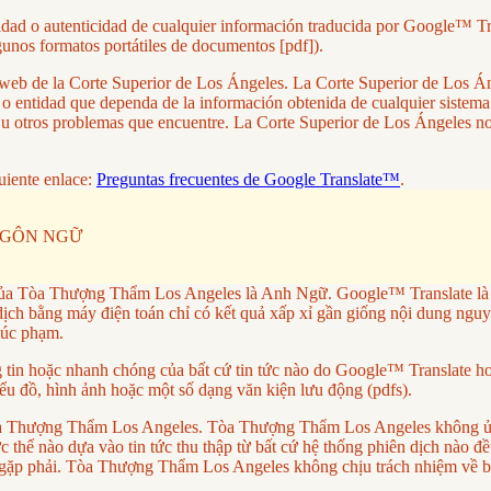
lidad o autenticidad de cualquier información traducida por Google™ Tr
gunos formatos portátiles de documentos [pdf]).
tio web de la Corte Superior de Los Ángeles. La Corte Superior de Los
a o entidad que dependa de la información obtenida de cualquier sistem
res u otros problemas que encuentre. La Corte Superior de Los Ángeles 
uiente enlace:
Preguntas frecuentes de Google Translate™
.
NGÔN NGỮ
ủa Tòa Thượng Thẩm Los Angeles là Anh Ngữ. Google™ Translate là dị
ch bằng máy điện toán chỉ có kết quả xấp xỉ gần giống nội dung nguy
xúc phạm.
 hoặc nhanh chóng của bất cứ tin tức nào do Google™ Translate hoặc
ểu đồ, hình ảnh hoặc một số dạng văn kiện lưu động (pdfs).
a Tòa Thượng Thẩm Los Angeles. Tòa Thượng Thẩm Los Angeles không ủ
thể nào dựa vào tin tức thu thập từ bất cứ hệ thống phiên dịch nào đều 
ặp phải. Tòa Thượng Thẩm Los Angeles không chịu trách nhiệm về bất 