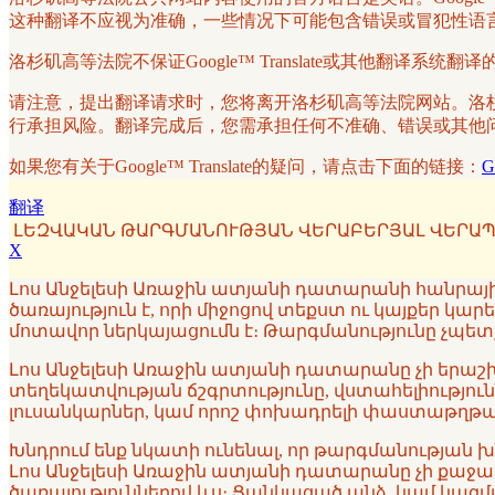
这种翻译不应视为准确，一些情况下可能包含错误或冒犯性语
洛杉矶高等法院不保证Google™ Translate或其他翻
请注意，提出翻译请求时，您将离开洛杉矶高等法院网站。洛杉矶高
行承担风险。翻译完成后，您需承担任何不准确、错误或其他问题的
如果您有关于Google™ Translate的疑问，请点击下面的链接：
G
翻译
ԼԵԶՎԱԿԱՆ ԹԱՐԳՄԱՆՈՒԹՅԱՆ ՎԵՐԱԲԵՐՅԱԼ ՎԵՐԱՊ
X
Լոս Անջելեսի Առաջին ատյանի դատարանի հանրային 
ծառայություն է, որի միջոցով տեքստ ու կայքեր կա
մոտավոր ներկայացումն է։ Թարգմանությունը չպետք
Լոս Անջելեսի Առաջին ատյանի դատարանը չի երաշխա
տեղեկատվության ճշգրտությունը, վստահելիություն
լուսանկարներ, կամ որոշ փոխադրելի փաստաթղթայի
Խնդրում ենք նկատի ունենալ, որ թարգմանության 
Լոս Անջելեսի Առաջին ատյանի դատարանը չի քաջալերո
ծառայություններով ևս։ Ցանկացած անձ, կամ կազ