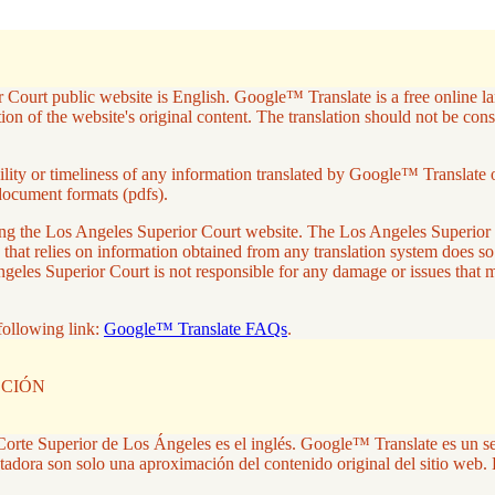
 Court public website is English. Google™ Translate is a free online lan
on of the website's original content. The translation should not be con
ity or timeliness of any information translated by Google™ Translate or 
document formats (pdfs).
aving the Los Angeles Superior Court website. The Los Angeles Superio
 that relies on information obtained from any translation system does so
ngeles Superior Court is not responsible for any damage or issues that
following link:
Google™ Translate FAQs
.
CCIÓN
la Corte Superior de Los Ángeles es el inglés. Google™ Translate es un s
tadora son solo una aproximación del contenido original del sitio web. 