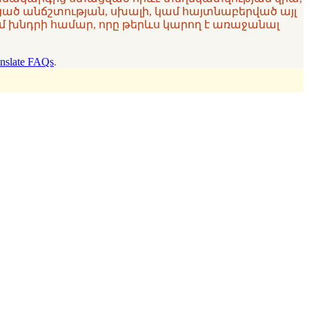
ցած անճշտության, սխալի, կամ հայտնաբերված այլ
 խնդրի համար, որը թերևս կարող է առաջանալ
nslate FAQs
.