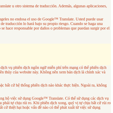
anslate u otro sistema de traducción. Además, algunas aplicaciones,
 Ángeles no endosa el uso de Google™ Translate. Usted puede usar
a de traducción lo hará bajo su propio riesgo. Cuando se haga una
no se hace responsable por daños o problemas que puedan surgir por el
ch vụ phiên dịch ngôn ngữ miễn phí trên mạng có thể phiên dịch
ên thủy của website này. Không nên xem bản dịch là chính xác và
 bất cứ hệ thống phiên dịch nào khác thực hiện. Ngoài ra, không
ng hộ việc sử dụng Google™ Translate. Có thể sử dụng các dịch vụ
phải tự chịu rủi ro. Khi phiên dịch xong, quý vị tự chịu bất cứ rủi ro
cứ thiệt hại hoặc vấn đề nào có thể phát xuất từ việc sử dụng