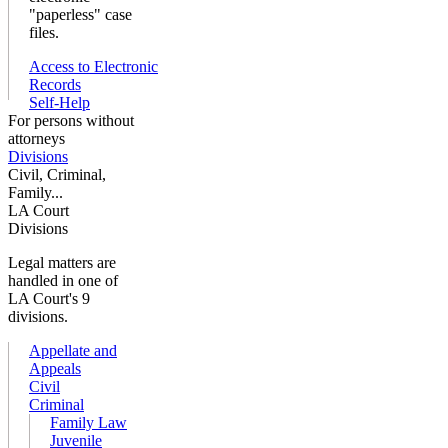
"paperless" case
files.
Access to Electronic
Records
Self-Help
For persons without
attorneys
Divisions
Civil, Criminal,
Family...
LA Court
Divisions
Legal matters are
handled in one of
LA Court's 9
divisions.
Appellate and
Appeals
Civil
Criminal
Family Law
Juvenile