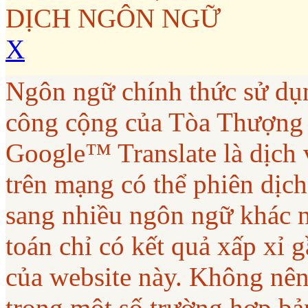
DỊCH NGÔN NGỮ
X
Ngôn ngữ chính thức sử dụ
công cộng của Tòa Thượng
Google™ Translate là dịch 
trên mạng có thể phiên dịc
sang nhiều ngôn ngữ khác 
toán chỉ có kết quả xấp xỉ
của website này. Không nên
trong một số trường hợp bả