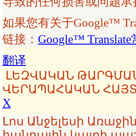
导致的任何损害或问题承
如果您有关于Google™ T
链接：
Google™ Transl
翻译
ԼԵԶՎԱԿԱՆ ԹԱՐԳՄԱ
ՎԵՐԱՊԱՀԱԿԱՆ ՀԱՅ
X
Լոս Անջելեսի Առաջ
հանրային կայքի պա