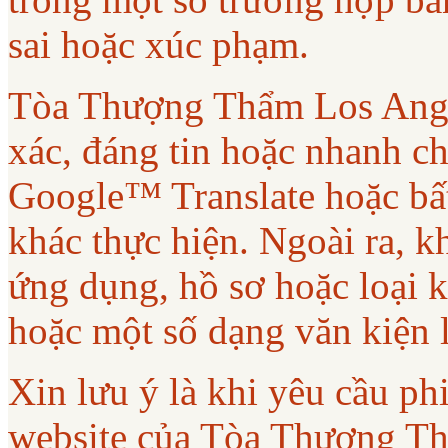
sai hoặc xúc phạm.
Tòa Thượng Thẩm Los Ange
xác, đáng tin hoặc nhanh ch
Google™ Translate hoặc bất
khác thực hiện. Ngoài ra, 
ứng dụng, hồ sơ hoặc loại 
hoặc một số dạng văn kiện 
Xin lưu ý là khi yêu cầu phi
website của Tòa Thượng T