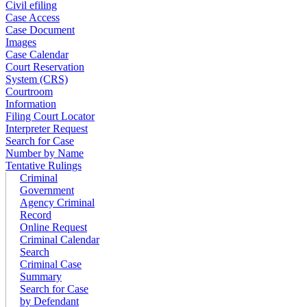
Civil efiling
Case Access
Case Document
Images
Case Calendar
Court Reservation
System (CRS)
Courtroom
Information
Filing Court Locator
Interpreter Request
Search for Case
Number by Name
Tentative Rulings
Criminal
Government
Agency Criminal
Record
Online Request
Criminal Calendar
Search
Criminal Case
Summary
Search for Case
by Defendant