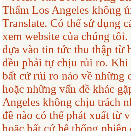
Thẩm Los Angeles không ủ
Translate. Có thể sử dụng c
xem website của chúng tôi.
dựa vào tin tức thu thập từ
đều phải tự chịu rủi ro. Khi
bất cứ rủi ro nảo về những 
hoặc những vấn đề khác gặ
Angeles không chịu trách nh
đề nào có thể phát xuất từ
hoặc bất cứ hệ thống phiên 