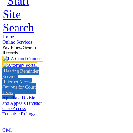
Home
Online Services
Pay Fines, Search
Records...
Hearing Reminder
Service
Internet Access
Options for Court
Users
Appellate Division
and Appeals Division
Case Access
Tentative Rulings
Civil