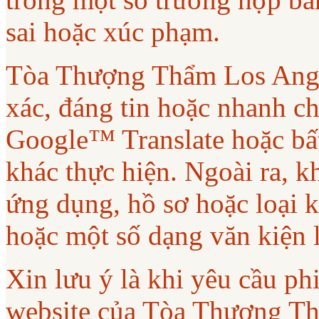
sai hoặc xúc phạm.
Tòa Thượng Thẩm Los Ange
xác, đáng tin hoặc nhanh ch
Google™ Translate hoặc bất
khác thực hiện. Ngoài ra, 
ứng dụng, hồ sơ hoặc loại 
hoặc một số dạng văn kiện 
Xin lưu ý là khi yêu cầu phi
website của Tòa Thượng T