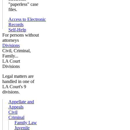
"paperless" case
files.
Access to Electronic
Records
Self-Help
For persons without
attorneys
Divisions
Civil, Criminal,
Family...
LA Court
Divisions
Legal matters are
handled in one of
LA Court's 9
divisions.
Appellate and
Appeals
Civil
Criminal
Family Law
Juvenile