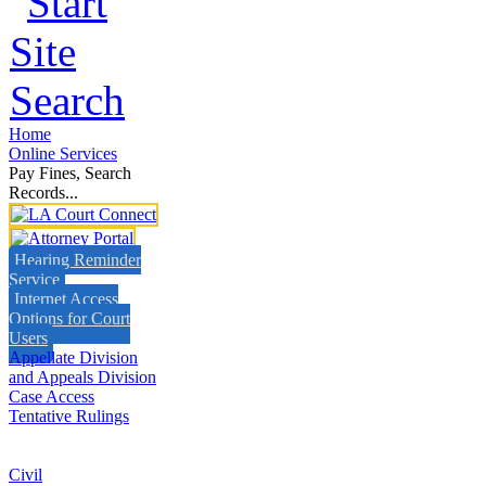
Home
Online Services
Pay Fines, Search
Records...
Hearing Reminder
Service
Internet Access
Options for Court
Users
Appellate Division
and Appeals Division
Case Access
Tentative Rulings
Civil