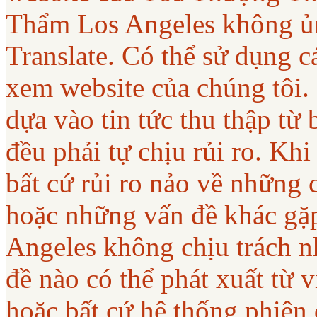
Thẩm Los Angeles không ủ
Translate. Có thể sử dụng c
xem website của chúng tôi.
dựa vào tin tức thu thập từ
đều phải tự chịu rủi ro. Khi
bất cứ rủi ro nảo về những 
hoặc những vấn đề khác gặ
Angeles không chịu trách nh
đề nào có thể phát xuất từ
hoặc bất cứ hệ thống phiên 