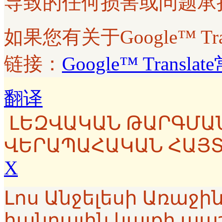
导致的任何损害或问题承
如果您有关于Google™ T
链接：
Google™ Transl
翻译
ԼԵԶՎԱԿԱՆ ԹԱՐԳՄԱ
ՎԵՐԱՊԱՀԱԿԱՆ ՀԱՅ
X
Լոս Անջելեսի Առաջ
հանրային կայքի պա