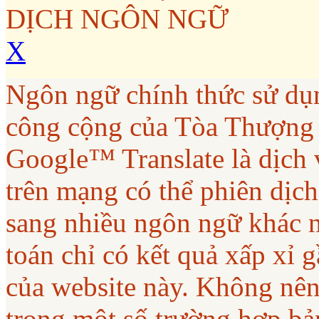
DỊCH NGÔN NGỮ
X
Ngôn ngữ chính thức sử dụ
công cộng của Tòa Thượng
Google™ Translate là dịch 
trên mạng có thể phiên dịc
sang nhiều ngôn ngữ khác 
toán chỉ có kết quả xấp xỉ
của website này. Không nên
trong một số trường hợp bả