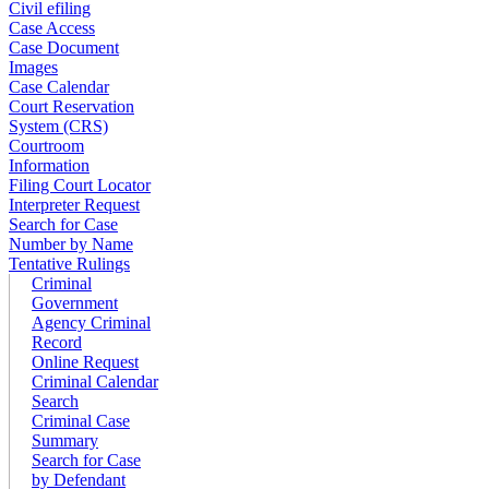
Civil efiling
Case Access
Case Document
Images
Case Calendar
Court Reservation
System (CRS)
Courtroom
Information
Filing Court Locator
Interpreter Request
Search for Case
Number by Name
Tentative Rulings
Criminal
Government
Agency Criminal
Record
Online Request
Criminal Calendar
Search
Criminal Case
Summary
Search for Case
by Defendant