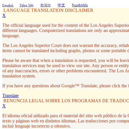
中文
한국어
հայերեն
Español
Tiếng Việt
LANGUAGE TRANSLATION DISCLAIMER
X
The official language used for the content of the Los Angeles Superior
different languages. Computerized translations are only an approximati
language.
The Los Angeles Superior Court does not warrant the accuracy, reliabil
items cannot be translated including graphs, photos or some portable 
Please be aware that when a translation is requested, you will be le
translation services may be used to view our site. Any person or entity
of any inaccuracies, errors or other problems encountered. The Los A
translation system.
If you have any questions about Google™ Translate, please click the 
Translate
RENUNCIA LEGAL SOBRE LOS PROGRAMAS DE TRADU
X
El idioma oficial utilizado para el material del sitio web público de 
texto y páginas web en distintos idiomas. Las traducciones por compu
incluir lenguaje incorrecto u ofensivo.