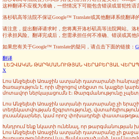
这种翻译不应视为准确，一些情况下可能包含错误或冒犯性语
洛杉矶高等法院不保证Google™ Translate或其他翻
请注意，提出翻译请求时，您将离开洛杉矶高等法院网站。洛杉矶高
行承担风险。翻译完成后，您需承担任何不准确、错误或其他问题的
如果您有关于Google™ Translate的疑问，请点击下面的链接：
G
翻译
ԼԵԶՎԱԿԱՆ ԹԱՐԳՄԱՆՈՒԹՅԱՆ ՎԵՐԱԲԵՐՅԱԼ ՎԵՐԱՊ
X
Լոս Անջելեսի Առաջին ատյանի դատարանի հանրային 
ծառայություն է, որի միջոցով տեքստ ու կայքեր կա
մոտավոր ներկայացումն է։ Թարգմանությունը չպետք
Լոս Անջելեսի Առաջին ատյանի դատարանը չի երաշխա
տեղեկատվության ճշգրտությունը, վստահելիություն
լուսանկարներ, կամ որոշ փոխադրելի փաստաթղթայի
Խնդրում ենք նկատի ունենալ, որ թարգմանության 
Լոս Անջելեսի Առաջին ատյանի դատարանը չի քաջալերո
ծառայություններով ևս։ Ցանկացած անձ, կամ կազ