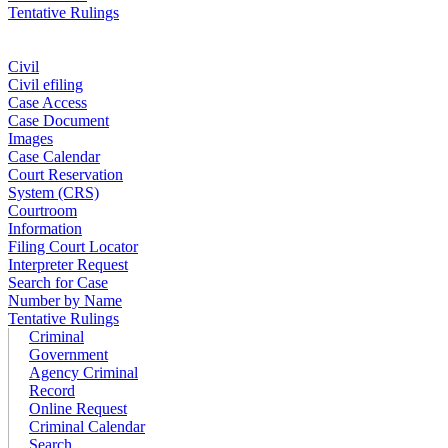
Tentative Rulings
Civil
Civil efiling
Case Access
Case Document
Images
Case Calendar
Court Reservation
System (CRS)
Courtroom
Information
Filing Court Locator
Interpreter Request
Search for Case
Number by Name
Tentative Rulings
Criminal
Government
Agency Criminal
Record
Online Request
Criminal Calendar
Search