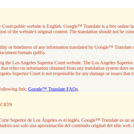
 Court public website is English. Google™ Translate is a free online lan
on of the website's original content. The translation should not be con
ity or timeliness of any information translated by Google™ Translate or 
document formats (pdfs).
aving the Los Angeles Superior Court website. The Los Angeles Superio
 that relies on information obtained from any translation system does so
ngeles Superior Court is not responsible for any damage or issues that
following link:
Google™ Translate FAQs
.
CCIÓN
la Corte Superior de Los Ángeles es el inglés. Google™ Translate es un s
tadora son solo una aproximación del contenido original del sitio web. 