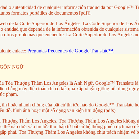
lidad o autenticidad de cualquier información traducida por Google™ Tr
gunos formatos portátiles de documentos [pdf]).
tio web de la Corte Superior de Los Ángeles. La Corte Superior de Los
a o entidad que dependa de la información obtenida de cualquier sistem
res u otros problemas que encuentre. La Corte Superior de Los Ángeles 
uiente enlace:
Preguntas frecuentes de Google Translate™
.
NGÔN NGỮ
ủa Tòa Thượng Thẩm Los Angeles là Anh Ngữ. Google™ Translate là dị
ch bằng máy điện toán chỉ có kết quả xấp xỉ gần giống nội dung nguy
xúc phạm.
 hoặc nhanh chóng của bất cứ tin tức nào do Google™ Translate hoặc
ểu đồ, hình ảnh hoặc một số dạng văn kiện lưu động (pdfs).
a Tòa Thượng Thẩm Los Angeles. Tòa Thượng Thẩm Los Angeles không ủ
thể nào dựa vào tin tức thu thập từ bất cứ hệ thống phiên dịch nào đều 
ặp phải. Tòa Thượng Thẩm Los Angeles không chịu trách nhiệm về bất 