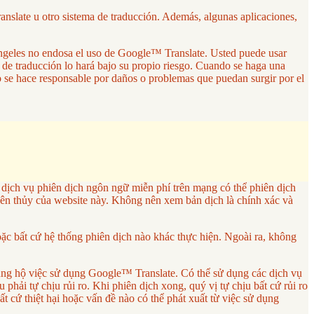
anslate u otro sistema de traducción. Además, algunas aplicaciones,
 Ángeles no endosa el uso de Google™ Translate. Usted puede usar
a de traducción lo hará bajo su propio riesgo. Cuando se haga una
no se hace responsable por daños o problemas que puedan surgir por el
ch vụ phiên dịch ngôn ngữ miễn phí trên mạng có thể phiên dịch
ên thủy của website này. Không nên xem bản dịch là chính xác và
 bất cứ hệ thống phiên dịch nào khác thực hiện. Ngoài ra, không
ng hộ việc sử dụng Google™ Translate. Có thể sử dụng các dịch vụ
phải tự chịu rủi ro. Khi phiên dịch xong, quý vị tự chịu bất cứ rủi ro
cứ thiệt hại hoặc vấn đề nào có thể phát xuất từ việc sử dụng