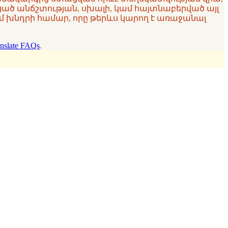
ցած անճշտության, սխալի, կամ հայտնաբերված այլ
 խնդրի համար, որը թերևս կարող է առաջանալ
nslate FAQs
.