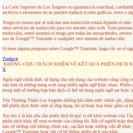
La Corte Superior de Los Ángeles no garantiza la exactitud, confiabi
archivos o elementos no se pueden traducir (como gráficas, fotos o al
Tenga en cuenta que al solicitar una traducción estará dejando el si
otros servicios de traducción para ver nuestro sitio web. Toda person
traducción, usted asumirá el riesgo por todas las inexactitudes, erro
uso de Google™ Translate o cualquier otro sistema de traducción.
Si tiene alguna pregunta sobre Google™ Translate, haga clic en el sig
Traducir
KHÔNG CHỊU TRÁCH NHIỆM VỀ KẾT QUẢ PHIÊN DỊCH 
X
Ngôn ngữ chính thức sử dụng cho nội dung của website công cộng c
văn bản và những trang web sang nhiều ngôn ngữ khác nhau. Phiên dị
trong một số trường hợp bản dịch có thể sử dụng ngôn ngữ sai hoặc 
Tòa Thượng Thẩm Los Angeles không bảo đảm mức chính xác, đáng tin
thể phiên dịch được một số ứng dụng, hồ sơ hoặc loại khác gồm cả bi
Xin lưu ý là khi yêu cầu phiên dịch là quý vị rời khỏi website củ
phiên dịch khác để xem website của chúng tôi. Bất cứ người hoặc thực 
nảo về những chỗ không chính xác, sai lầm hoặc những vấn đề khác g
Google™ Translate hoặc bất cứ hệ thống phiên dịch nào khác.