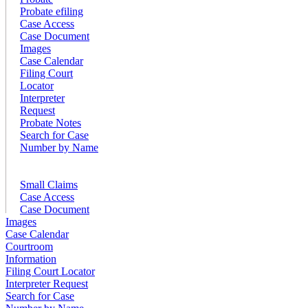
Probate efiling
Case Access
Case Document
Images
Case Calendar
Filing Court
Locator
Interpreter
Request
Probate Notes
Search for Case
Number by Name
Small Claims
Case Access
Case Document
Images
Case Calendar
Courtroom
Information
Filing Court Locator
Interpreter Request
Search for Case