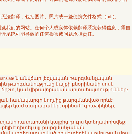
项目无法翻译，包括图片、照片或一些便携文件格式（pdf)。
译服务浏览我们的网站。任何个人或实体依赖翻译系统获得信息，需自
其他翻译系统可能导致的任何损害或问题承担责任。
ranslate-ն անվճար լեզվական թարգմանչական
յին թարգմանությունը կայքի բնօրինակի սոսկ
 ոչ ճիշտ, կամ վիրավորական արտահայտություններ։
նչական համակարգի կողմից թարգմանված որևէ
ֆայլեր կամ պարագաներ, օրինակ՝ գրաֆիկներ,
ն ատյանի դատարանի կայքից դուրս կտեղափոխվեք։
կարելի է դիտել այլ թարգմանչական
 համակարգից ստացված որևէ տեղեկատվության վրա,