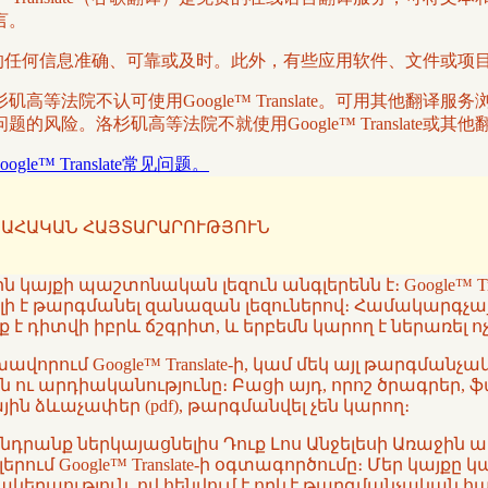
言。
译系统翻译的任何信息准确、可靠或及时。此外，有些应用软件、文件或
等法院不认可使用Google™ Translate。可用其他翻
风险。洛杉矶高等法院不就使用Google™ Translate或
oogle™ Translate常见问题。
ԱՀԱԿԱՆ ՀԱՅՏԱՐԱՐՈՒԹՅՈՒՆ
կայքի պաշտոնական լեզուն անգլերենն է։ Google™ T
րելի է թարգմանել զանազան լեզուներով։ Համակարգչա
 է դիտվի իբրև ճշգրիտ, և երբեմն կարող է ներառել
վորում Google™ Translate-ի, կամ մեկ այլ թարգմա
ն ու արդիականությունը։ Բացի այդ, որոշ ծրագրեր, 
ն ձևաչափեր (pdf), թարգմանվել չեն կարող։
խնդրանք ներկայացնելիս Դուք Լոս Անջելեսի Առաջի
ւմ Google™ Translate-ի օգտագործումը։ Մեր կայքը 
մակերպություն, ով հենվում է որևէ թարգմանչական