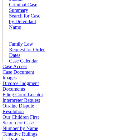
Criminal Case
Summary
Search for Case
by Defendant
Name
Family Law
Request for Order
Dates
Case Calendar
Case Access
Case Document
Images
Divorce Judgment
Documents
Filing Court Locator
Interpreter Request
On-line Dispute
Resolution
Our Children First
Search for Case
Number by Name
Tentative Rulings
Probate