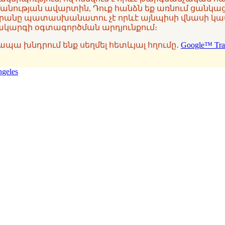
անության ավարտին, Դուք հանձն եք առնում ցանկա
արանը պատասխանատու չէ որևէ այնպիսի վնասի կամ
համակարգի օգտագործման արդյունքում։
ք, ապա խնդրում ենք սեղմել հետևյալ հղումը․
Google™ Tra